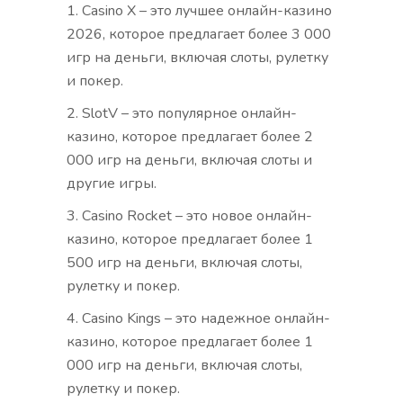
1. Casino X – это лучшее онлайн-казино
2026, которое предлагает более 3 000
игр на деньги, включая слоты, рулетку
и покер.
2. SlotV – это популярное онлайн-
казино, которое предлагает более 2
000 игр на деньги, включая слоты и
другие игры.
3. Casino Rocket – это новое онлайн-
казино, которое предлагает более 1
500 игр на деньги, включая слоты,
рулетку и покер.
4. Casino Kings – это надежное онлайн-
казино, которое предлагает более 1
000 игр на деньги, включая слоты,
рулетку и покер.