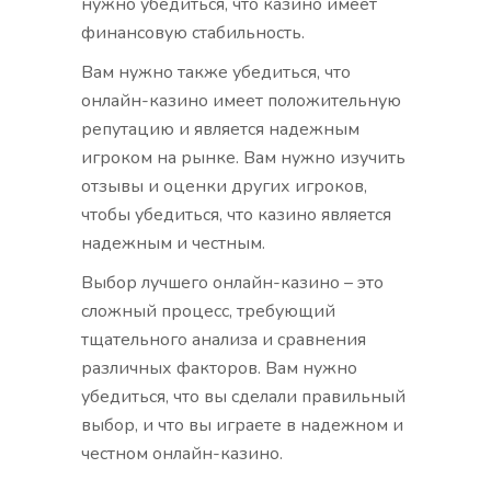
нужно убедиться, что казино имеет
финансовую стабильность.
Вам нужно также убедиться, что
онлайн-казино имеет положительную
репутацию и является надежным
игроком на рынке. Вам нужно изучить
отзывы и оценки других игроков,
чтобы убедиться, что казино является
надежным и честным.
Выбор лучшего онлайн-казино – это
сложный процесс, требующий
тщательного анализа и сравнения
различных факторов. Вам нужно
убедиться, что вы сделали правильный
выбор, и что вы играете в надежном и
честном онлайн-казино.