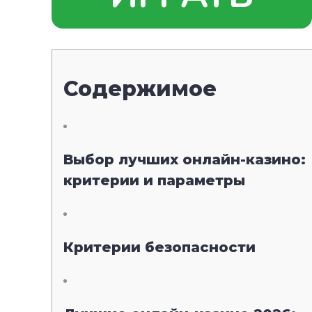
Содержимое
Выбор лучших онлайн-казино:
критерии и параметры
Критерии безопасности