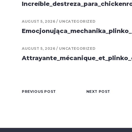
Increíble_destreza_para_chicken
AUGUST 5, 2026
UNCATEGORIZED
Emocjonująca_mechanika_plinko_
AUGUST 5, 2026
UNCATEGORIZED
Attrayante_mécanique_et_plinko_
PREVIOUS POST
NEXT POST