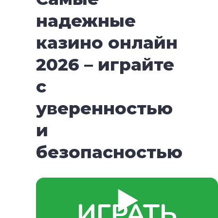
надежные
казино онлайн
2026 – играйте
с
уверенностью
и
безопасностью
▶️
ИГРАТЬ