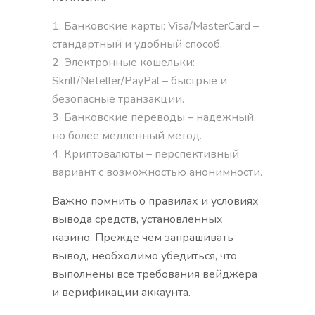
Банковские карты: Visa/MasterCard –
стандартный и удобный способ.
Электронные кошельки:
Skrill/Neteller/PayPal – быстрые и
безопасные транзакции.
Банковские переводы – надежный,
но более медленный метод.
Криптовалюты – перспективный
вариант с возможностью анонимности.
Важно помнить о правилах и условиях
вывода средств, установленных
казино. Прежде чем запрашивать
вывод, необходимо убедиться, что
выполнены все требования вейджера
и верификации аккаунта.