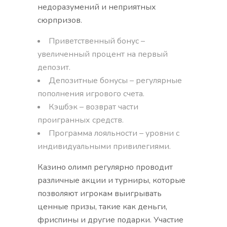
недоразумений и неприятных
сюрпризов.
Приветственный бонус –
увеличенный процент на первый
депозит.
Депозитные бонусы – регулярные
пополнения игрового счета.
Кэшбэк – возврат части
проигранных средств.
Программа лояльности – уровни с
индивидуальными привилегиями.
Казино олимп регулярно проводит
различные акции и турниры, которые
позволяют игрокам выигрывать
ценные призы, такие как деньги,
фриспины и другие подарки. Участие