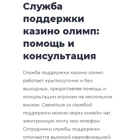
Служба
поддержки
казино олимп:
помощь и
консультация
Служба поддержки казино олимп
работает круглосуточно и без
выходных, предоставляя помощь и
консультации игрокам на нескольких
языках. Связаться со службой
поддержки можно через онлайн-чат,
электронную почту или телефон.
Сотрудники службы поддержки
отличаются высокой квалификацией,