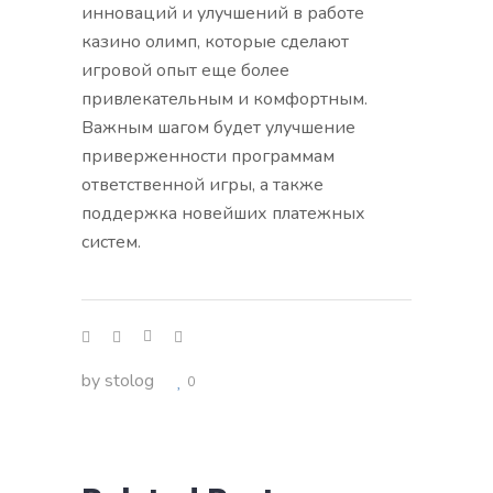
инноваций и улучшений в работе
казино олимп, которые сделают
игровой опыт еще более
привлекательным и комфортным.
Важным шагом будет улучшение
приверженности программам
ответственной игры, а также
поддержка новейших платежных
систем.
by
stolog
0