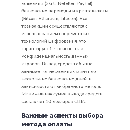
кошельки (Skrill, Neteller, PayPal),
банковские переводы и криптовалюты
(Bitcoin, Ethereum, Litecoin). Все
транзакции осуществляются с
использованием современных
технологий шифрования, что
гарантирует безопасность и
конфиденциальность данных
игроков. Вывод средств обычно
занимает от нескольких минут до
нескольких банковских дней, в
зависимости от выбранного метода.
Минимальная сумма вывода средств
составляет 10 долларов США.
Важные аспекты выбора
метода оплаты