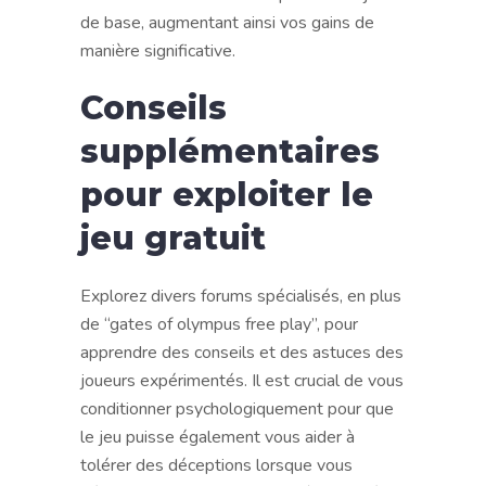
de base, augmentant ainsi vos gains de
manière significative.
Conseils
supplémentaires
pour exploiter le
jeu gratuit
Explorez divers forums spécialisés, en plus
de “gates of olympus free play”, pour
apprendre des conseils et des astuces des
joueurs expérimentés. Il est crucial de vous
conditionner psychologiquement pour que
le jeu puisse également vous aider à
tolérer des déceptions lorsque vous