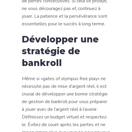
de pertes consécutives. Si cela se produit,
ne vous découragez pas et continuez à
jouer. La patience et la persévérance sont
essentielles pour le succès à long terme.
Développer une
stratégie de
bankroll
Même si «gates of olympus free play» ne
nécessite pas de mise d’argent réel, il est
crucial de développer une bonne stratégie
de gestion de bankroll pour vous préparer
à jouer avec de l’argent réel à l’avenir.
Définissez un budget virtuel et respectez-
le. Évitez de courir après les pertes et ne