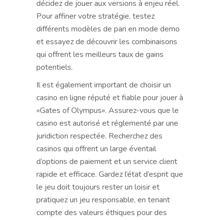
décidez de jouer aux versions à enjeu réel.
Pour affiner votre stratégie, testez
différents modèles de pari en mode demo
et essayez de découvrir les combinaisons
qui offrent les meilleurs taux de gains
potentiels.
Il est également important de choisir un
casino en ligne réputé et fiable pour jouer à
«Gates of Olympus». Assurez-vous que le
casino est autorisé et réglementé par une
juridiction respectée. Recherchez des
casinos qui offrent un large éventail
d’options de paiement et un service client
rapide et efficace. Gardez l’état d’esprit que
le jeu doit toujours rester un loisir et
pratiquez un jeu responsable, en tenant
compte des valeurs éthiques pour des