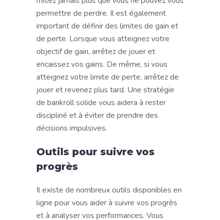
misez jamais plus que vous ne pouvez vous
permettre de perdre. Il est également
important de définir des limites de gain et
de perte. Lorsque vous atteignez votre
objectif de gain, arrêtez de jouer et
encaissez vos gains. De même, si vous
atteignez votre limite de perte, arrêtez de
jouer et revenez plus tard. Une stratégie
de bankroll solide vous aidera à rester
discipliné et à éviter de prendre des
décisions impulsives.
Outils pour suivre vos
progrès
Il existe de nombreux outils disponibles en
ligne pour vous aider à suivre vos progrès
et à analyser vos performances. Vous