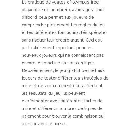
La pratique de «gates of olympus free
play» offre de nombreux avantages. Tout
d’abord, cela permet aux joueurs de
comprendre pleinement les règles du jeu
et les différentes fonctionnalités spéciales
sans risquer leur propre argent. Ceci est
particulièrement important pour les
nouveaux joueurs qui ne connaissent pas
encore les machines à sous en ligne.
Deuxièmement, le jeu gratuit permet aux
joueurs de tester différentes stratégies de
mise et de voir comment elles affectent
les résultats du jeu. Ils peuvent
expérimenter avec différentes tailles de
mise et différents nombres de lignes de
paiement pour trouver la combinaison qui
leur convient le mieux.