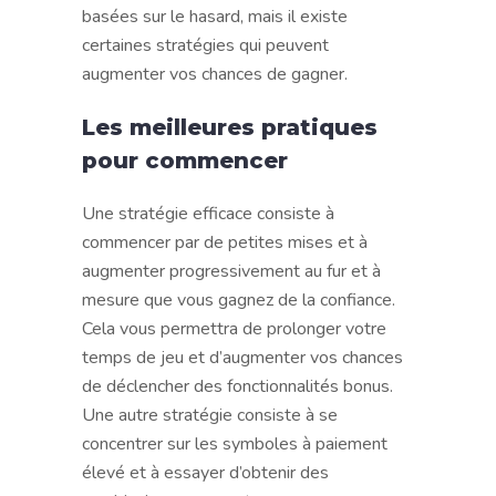
basées sur le hasard, mais il existe
certaines stratégies qui peuvent
augmenter vos chances de gagner.
Les meilleures pratiques
pour commencer
Une stratégie efficace consiste à
commencer par de petites mises et à
augmenter progressivement au fur et à
mesure que vous gagnez de la confiance.
Cela vous permettra de prolonger votre
temps de jeu et d’augmenter vos chances
de déclencher des fonctionnalités bonus.
Une autre stratégie consiste à se
concentrer sur les symboles à paiement
élevé et à essayer d’obtenir des