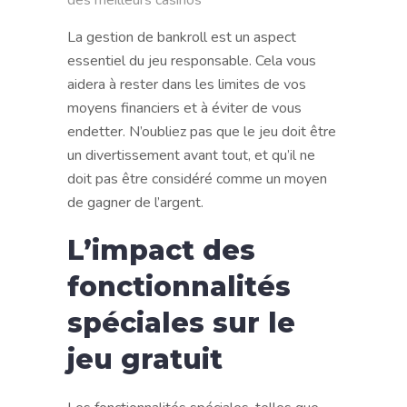
des meilleurs casinos
La gestion de bankroll est un aspect
essentiel du jeu responsable. Cela vous
aidera à rester dans les limites de vos
moyens financiers et à éviter de vous
endetter. N’oubliez pas que le jeu doit être
un divertissement avant tout, et qu’il ne
doit pas être considéré comme un moyen
de gagner de l’argent.
L’impact des
fonctionnalités
spéciales sur le
jeu gratuit