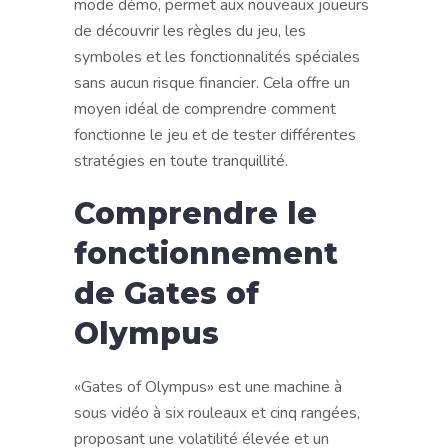
mode démo, permet aux nouveaux joueurs
de découvrir les règles du jeu, les
symboles et les fonctionnalités spéciales
sans aucun risque financier. Cela offre un
moyen idéal de comprendre comment
fonctionne le jeu et de tester différentes
stratégies en toute tranquillité.
Comprendre le
fonctionnement
de Gates of
Olympus
«Gates of Olympus» est une machine à
sous vidéo à six rouleaux et cinq rangées,
proposant une volatilité élevée et un