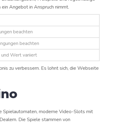
an ein Angebot in Anspruch nimmt.
gungen beachten
dingungen beachten
und Wert variiert
nis zu verbessern. Es lohnt sich, die Webseite
ino
che Spielautomaten, moderne Video-Slots mit
n Dealern. Die Spiele stammen von