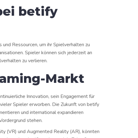
ei betify
s und Ressourcen, um ihr Spielverhalten zu
nisationen. Spieler können sich jederzeit an
verhalten zu verlieren.
-Gaming-Markt
ontinuierliche Innovation, sein Engagement für
eler Spieler erworben. Die Zukunft von betify
mentieren und international expandieren
 Vordergrund stehen.
ality (VR) und Augmented Reality (AR), könnten