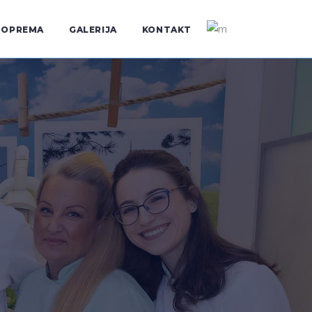
OPREMA
GALERIJA
KONTAKT