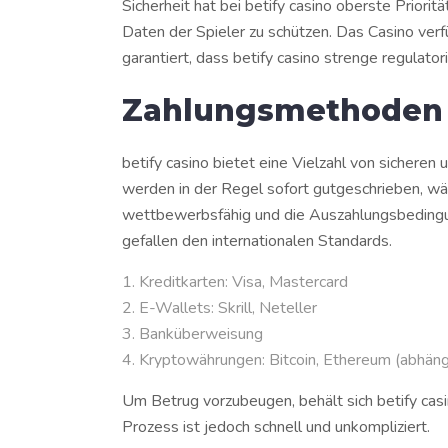
Sicherheit hat bei betify casino oberste Priori
Daten der Spieler zu schützen. Das Casino verf
garantiert, dass betify casino strenge regulato
Zahlungsmethoden
betify casino bietet eine Vielzahl von sicher
werden in der Regel sofort gutgeschrieben, w
wettbewerbsfähig und die Auszahlungsbedingun
gefallen den internationalen Standards.
Kreditkarten: Visa, Mastercard
E-Wallets: Skrill, Neteller
Banküberweisung
Kryptowährungen: Bitcoin, Ethereum (abhäng
Um Betrug vorzubeugen, behält sich betify casi
Prozess ist jedoch schnell und unkompliziert.