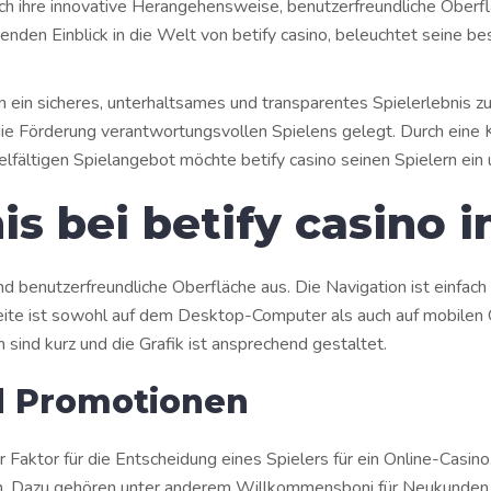
durch ihre innovative Herangehensweise, benutzerfreundliche Ober
senden Einblick in die Welt von betify casino, beleuchtet seine
rn ein sicheres, unterhaltsames und transparentes Spielerlebnis z
die Förderung verantwortungsvollen Spielens gelegt. Durch eine
fältigen Spielangebot möchte betify casino seinen Spielern ein u
is bei betify casino i
 und benutzerfreundliche Oberfläche aus. Die Navigation ist einfach
eite ist sowohl auf dem Desktop-Computer als auch auf mobilen 
 sind kurz und die Grafik ist ansprechend gestaltet.
 Promotionen
 Faktor für die Entscheidung eines Spielers für ein Online-Casino.
. Dazu gehören unter anderem Willkommensboni für Neukunden, E