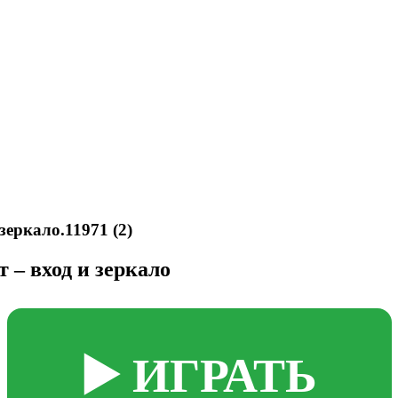
зеркало.11971 (2)
 – вход и зеркало
▶️ ИГРАТЬ