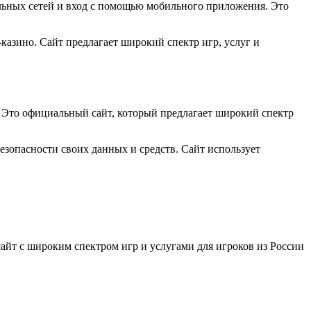
иальных сетей и вход с помощью мобильного приложения. Это
казино. Сайт предлагает широкий спектр игр, услуг и
. Это официальный сайт, который предлагает широкий спектр
безопасности своих данных и средств. Сайт использует
айт с широким спектром игр и услугами для игроков из России