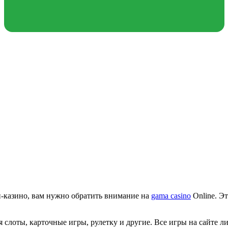
н-казино, вам нужно обратить внимание на
gama casino
Online. Э
ая слоты, карточные игры, рулетку и другие. Все игры на сайт