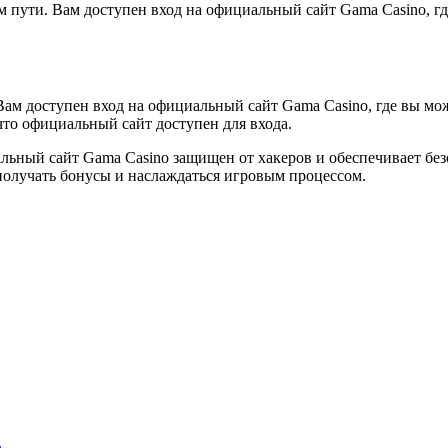
 пути. Вам доступен вход на официальный сайт Gama Casino, гд
Вам доступен вход на официальный сайт Gama Casino, где вы мож
что официальный сайт доступен для входа.
льный сайт Gama Casino защищен от хакеров и обеспечивает без
 получать бонусы и наслаждаться игровым процессом.