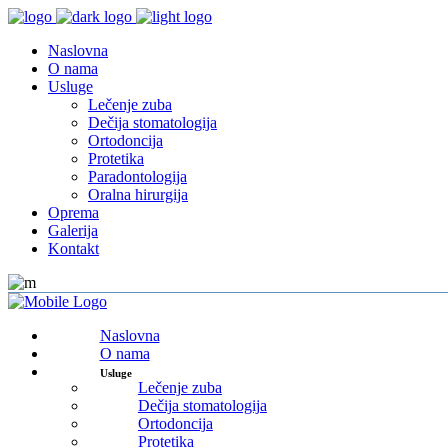
Naslovna
O nama
Usluge
Lečenje zuba
Dečija stomatologija
Ortodoncija
Protetika
Paradontologija
Oralna hirurgija
Oprema
Galerija
Kontakt
Naslovna
O nama
Usluge
Lečenje zuba
Dečija stomatologija
Ortodoncija
Protetika