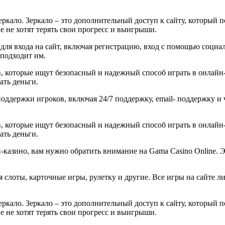
ркало. Зеркало – это дополнительный доступ к сайту, который п
е не хотят терять свои прогресс и выигрыши.
в для входа на сайт, включая регистрацию, вход с помощью соц
 подходит им.
в, которые ищут безопасный и надежный способ играть в онлайн-
ать деньги.
поддержки игроков, включая 24/7 поддержку, email- поддержку и
в, которые ищут безопасный и надежный способ играть в онлайн-
ать деньги.
-казино, вам нужно обратить внимание на Gama Casino Online. 
ая слоты, карточные игры, рулетку и другие. Все игры на сайт
ркало. Зеркало – это дополнительный доступ к сайту, который п
е не хотят терять свои прогресс и выигрыши.