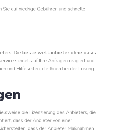
 Sie auf niedrige Gebühren und schnelle
ieters. Die
beste wettanbieter ohne oasis
ervice schnell auf Ihre Anfragen reagiert und
n und Hilfeseiten, die Ihnen bei der Lösung
gen
elsweise die Lizenzierung des Anbieters, die
tiert, dass der Anbieter von einer
 sicherstellen, dass der Anbieter Maßnahmen