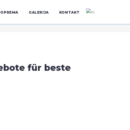
OPREMA
GALERIJA
KONTAKT
bote für beste