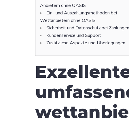
Anbietern ohne OASIS
Ein- und Auszahlungsmethoden bei
Wettanbietern ohne OASIS
Sicherheit und Datenschutz bei Zahlunge
Kundenservice und Support
Zusätzliche Aspekte und Überlegungen
Exzellent
umfassend
wettanbie