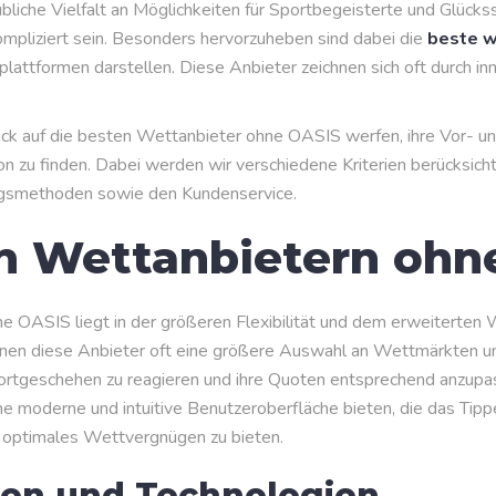
liche Vielfalt an Möglichkeiten für Sportbegeisterte und Glückss
mpliziert sein. Besonders hervorzuheben sind dabei die
beste w
plattformen darstellen. Diese Anbieter zeichnen sich oft durch in
ick auf die besten Wettanbieter ohne OASIS werfen, ihre Vor- und
on zu finden. Dabei werden wir verschiedene Kriterien berücksic
ngsmethoden sowie den Kundenservice.
on Wettanbietern ohn
ne OASIS liegt in der größeren Flexibilität und dem erweiterten
nen diese Anbieter oft eine größere Auswahl an Wettmärkten un
portgeschehen zu reagieren und ihre Quoten entsprechend anzupas
ine moderne und intuitive Benutzeroberfläche bieten, die das Tipp
n optimales Wettvergnügen zu bieten.
nen und Technologien