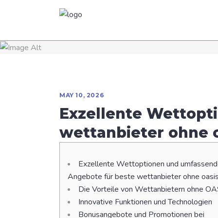
MAY 10, 2026
Exzellente Wettopt
wettanbieter ohne 
Exzellente Wettoptionen und umfassen
Angebote für beste wettanbieter ohne oasi
Die Vorteile von Wettanbietern ohne OA
Innovative Funktionen und Technologien
Bonusangebote und Promotionen bei