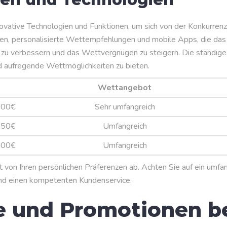
ovative Technologien und Funktionen, um sich von der Konkurren
n, personalisierte Wettempfehlungen und mobile Apps, die da
s zu verbessern und das Wettvergnügen zu steigern. Die ständig
d aufregende Wettmöglichkeiten zu bieten.
Wettangebot
100€
Sehr umfangreich
150€
Umfangreich
100€
Umfangreich
 von Ihren persönlichen Präferenzen ab. Achten Sie auf ein umfa
nd einen kompetenten Kundenservice.
 und Promotionen be