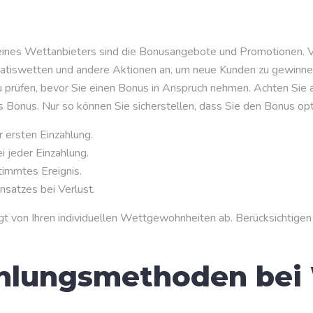
 eines Wettanbieters sind die Bonusangebote und Promotionen. V
tiswetten und andere Aktionen an, um neue Kunden zu gewinnen
 prüfen, bevor Sie einen Bonus in Anspruch nehmen. Achten Sie 
s Bonus. Nur so können Sie sicherstellen, dass Sie den Bonus op
 ersten Einzahlung.
 jeder Einzahlung.
timmtes Ereignis.
nsatzes bei Verlust.
 von Ihren individuellen Wettgewohnheiten ab. Berücksichtigen
ahlungsmethoden bei