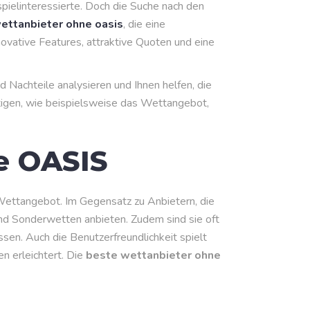
pielinteressierte. Doch die Suche nach den
ettanbieter ohne oasis
, die eine
novative Features, attraktive Quoten und eine
 Nachteile analysieren und Ihnen helfen, die
htigen, wie beispielsweise das Wettangebot,
e OASIS
 Wettangebot. Im Gegensatz zu Anbietern, die
d Sonderwetten anbieten. Zudem sind sie oft
sen. Auch die Benutzerfreundlichkeit spielt
en erleichtert. Die
beste wettanbieter ohne