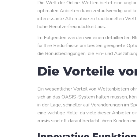
Die Welt der Online-Wetten bietet eine unglaub
optimalen Anbietern kann zeitaufwendig und ko
interessante Alternative zu traditionellen Wett
hohe Benutzerfreundlichkeit aus.
Im Folgenden werden wir einen detaillierten Bl
für Ihre Bedürfnisse am besten geeignete Opti
die Bonusbedingungen, die Ein- und Auszahlu
Die Vorteile v
Ein wesentlicher Vorteil von Wettanbietern oh
sich an das OASIS-System halten müssen, kön
in der Lage, schneller auf Veränderungen im S
eine wichtige Rolle, da viele dieser Anbieter e
oasis
sind oft darauf bedacht, ihren Kunden ei
Innovative Funktio