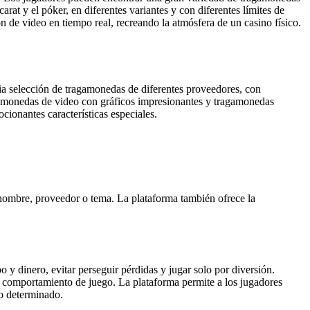
arat y el póker, en diferentes variantes y con diferentes límites de
n de video en tiempo real, recreando la atmósfera de un casino físico.
ia selección de tragamonedas de diferentes proveedores, con
agamonedas de video con gráficos impresionantes y tragamonedas
cionantes características especiales.
 nombre, proveedor o tema. La plataforma también ofrece la
o y dinero, evitar perseguir pérdidas y jugar solo por diversión.
u comportamiento de juego. La plataforma permite a los jugadores
do determinado.