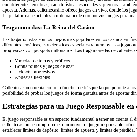
con diferentes temáticas, características especiales y premios. También
apuesta. Además, calientecasino ofrece juegos en vivo, donde los jugad
La plataforma se actualiza continuamente con nuevos juegos para man
Tragamonedas: La Reina del Casino
Las tragamonedas son los juegos más populares en los casinos en líne
diferentes temáticas, características especiales y premios. Los juga
progresivas con jackpots millonarios. Las tragamonedas de calientecasin
Variedad de temas y gráficos
Bonus rounds y juegos de azar
Jackpots progresivos
Apuestas flexibles
Calientecasino cuenta con una función de búsqueda que permite a los 
posibilidad de probar los juegos de forma gratuita antes de apostar din
Estrategias para un Juego Responsable en 
El juego responsable es un aspecto fundamental a tener en cuenta al dis
calientecasino se compromete a promover el juego responsable, ofreci
establecer límites de depósito, límites de apuesta y límites de pérdida