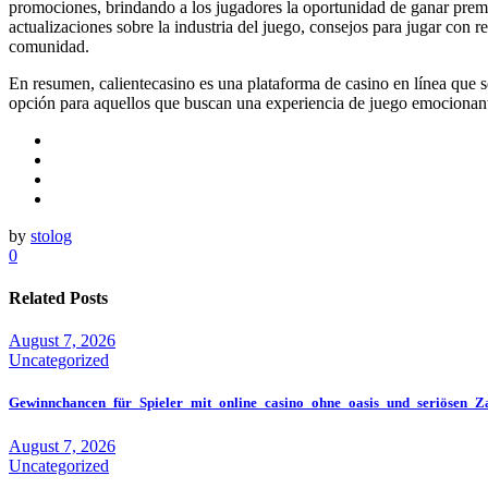
promociones, brindando a los jugadores la oportunidad de ganar premio
actualizaciones sobre la industria del juego, consejos para jugar con
comunidad.
En resumen, calientecasino es una plataforma de casino en línea que s
opción para aquellos que buscan una experiencia de juego emocionante
by
stolog
0
Related Posts
August 7, 2026
Uncategorized
Gewinnchancen_für_Spieler_mit_online_casino_ohne_oasis_und_seriösen_Za
August 7, 2026
Uncategorized