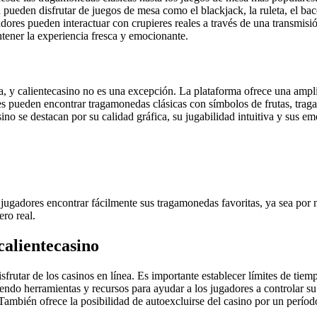
 pueden disfrutar de juegos de mesa como el blackjack, la ruleta, el bacc
ores pueden interactuar con crupieres reales a través de una transmisió
tener la experiencia fresca y emocionante.
a, y calientecasino no es una excepción. La plataforma ofrece una ampl
dores pueden encontrar tragamonedas clásicas con símbolos de frutas, tr
o se destacan por su calidad gráfica, su jugabilidad intuitiva y sus emo
jugadores encontrar fácilmente sus tragamonedas favoritas, ya sea por
ero real.
calientecasino
frutar de los casinos en línea. Es importante establecer límites de tiemp
endo herramientas y recursos para ayudar a los jugadores a controlar s
. También ofrece la posibilidad de autoexcluirse del casino por un perío