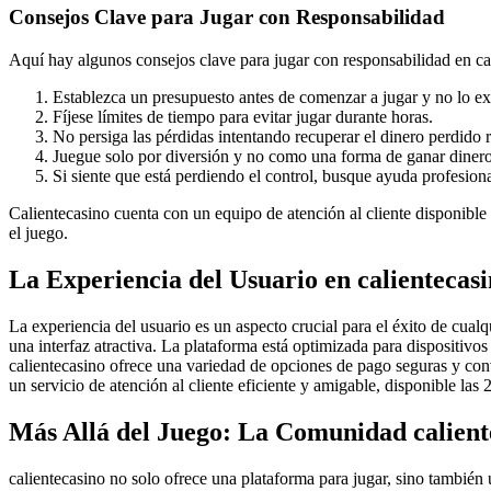
Consejos Clave para Jugar con Responsabilidad
Aquí hay algunos consejos clave para jugar con responsabilidad en ca
Establezca un presupuesto antes de comenzar a jugar y no lo e
Fíjese límites de tiempo para evitar jugar durante horas.
No persiga las pérdidas intentando recuperar el dinero perdido 
Juegue solo por diversión y no como una forma de ganar dinero
Si siente que está perdiendo el control, busque ayuda profesiona
Calientecasino cuenta con un equipo de atención al cliente disponible
el juego.
La Experiencia del Usuario en calientecas
La experiencia del usuario es un aspecto crucial para el éxito de cualq
una interfaz atractiva. La plataforma está optimizada para dispositivos
calientecasino ofrece una variedad de opciones de pago seguras y conve
un servicio de atención al cliente eficiente y amigable, disponible las 
Más Allá del Juego: La Comunidad calient
calientecasino no solo ofrece una plataforma para jugar, sino tambié