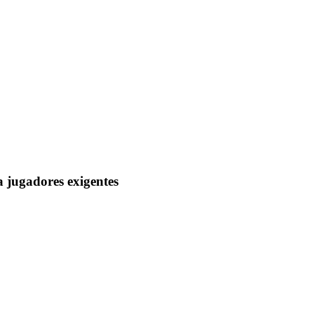
a jugadores exigentes