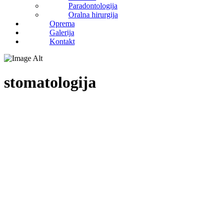
Paradontologija
Oralna hirurgija
Oprema
Galerija
Kontakt
stomatologija