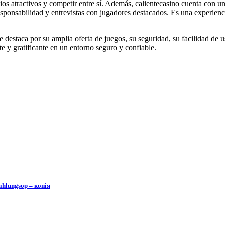
s atractivos y competir entre sí. Además, calientecasino cuenta con un
 responsabilidad y entrevistas con jugadores destacados. Es una experie
e destaca por su amplia oferta de juegos, su seguridad, su facilidad de
 y gratificante en un entorno seguro y confiable.
hlungsop – копія