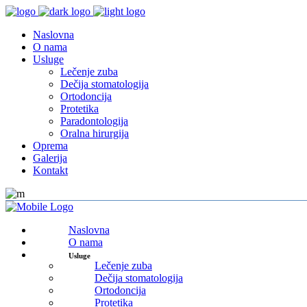
Naslovna
O nama
Usluge
Lečenje zuba
Dečija stomatologija
Ortodoncija
Protetika
Paradontologija
Oralna hirurgija
Oprema
Galerija
Kontakt
Naslovna
O nama
Usluge
Lečenje zuba
Dečija stomatologija
Ortodoncija
Protetika