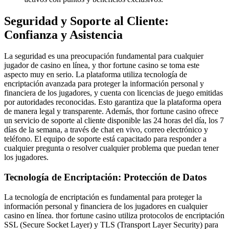
Seguridad y Soporte al Cliente:
Confianza y Asistencia
La seguridad es una preocupación fundamental para cualquier
jugador de casino en línea, y thor fortune casino se toma este
aspecto muy en serio. La plataforma utiliza tecnología de
encriptación avanzada para proteger la información personal y
financiera de los jugadores, y cuenta con licencias de juego emitidas
por autoridades reconocidas. Esto garantiza que la plataforma opera
de manera legal y transparente. Además, thor fortune casino ofrece
un servicio de soporte al cliente disponible las 24 horas del día, los 7
días de la semana, a través de chat en vivo, correo electrónico y
teléfono. El equipo de soporte está capacitado para responder a
cualquier pregunta o resolver cualquier problema que puedan tener
los jugadores.
Tecnología de Encriptación: Protección de Datos
La tecnología de encriptación es fundamental para proteger la
información personal y financiera de los jugadores en cualquier
casino en línea. thor fortune casino utiliza protocolos de encriptación
SSL (Secure Socket Layer) y TLS (Transport Layer Security) para