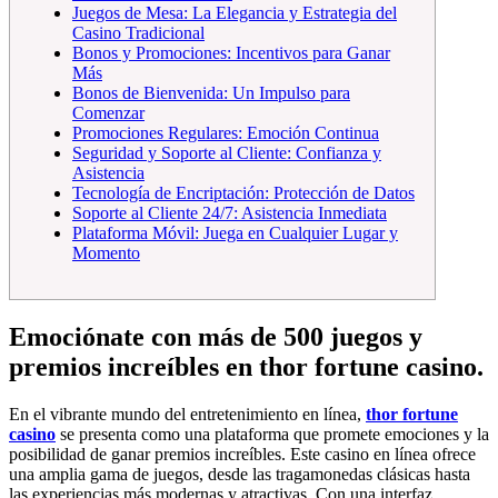
Juegos de Mesa: La Elegancia y Estrategia del
Casino Tradicional
Bonos y Promociones: Incentivos para Ganar
Más
Bonos de Bienvenida: Un Impulso para
Comenzar
Promociones Regulares: Emoción Continua
Seguridad y Soporte al Cliente: Confianza y
Asistencia
Tecnología de Encriptación: Protección de Datos
Soporte al Cliente 24/7: Asistencia Inmediata
Plataforma Móvil: Juega en Cualquier Lugar y
Momento
Emociónate con más de 500 juegos y
premios increíbles en thor fortune casino.
En el vibrante mundo del entretenimiento en línea,
thor fortune
casino
se presenta como una plataforma que promete emociones y la
posibilidad de ganar premios increíbles. Este casino en línea ofrece
una amplia gama de juegos, desde las tragamonedas clásicas hasta
las experiencias más modernas y atractivas. Con una interfaz