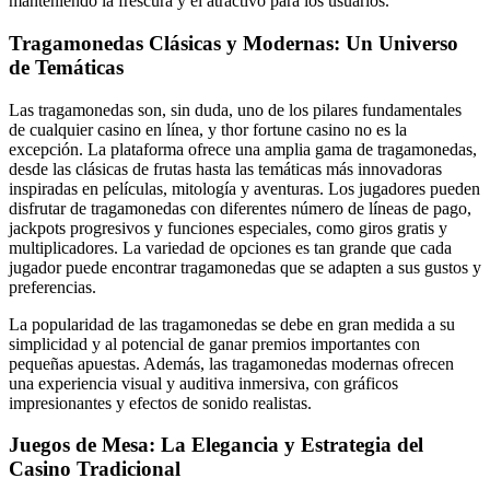
manteniendo la frescura y el atractivo para los usuarios.
Tragamonedas Clásicas y Modernas: Un Universo
de Temáticas
Las tragamonedas son, sin duda, uno de los pilares fundamentales
de cualquier casino en línea, y thor fortune casino no es la
excepción. La plataforma ofrece una amplia gama de tragamonedas,
desde las clásicas de frutas hasta las temáticas más innovadoras
inspiradas en películas, mitología y aventuras. Los jugadores pueden
disfrutar de tragamonedas con diferentes número de líneas de pago,
jackpots progresivos y funciones especiales, como giros gratis y
multiplicadores. La variedad de opciones es tan grande que cada
jugador puede encontrar tragamonedas que se adapten a sus gustos y
preferencias.
La popularidad de las tragamonedas se debe en gran medida a su
simplicidad y al potencial de ganar premios importantes con
pequeñas apuestas. Además, las tragamonedas modernas ofrecen
una experiencia visual y auditiva inmersiva, con gráficos
impresionantes y efectos de sonido realistas.
Juegos de Mesa: La Elegancia y Estrategia del
Casino Tradicional