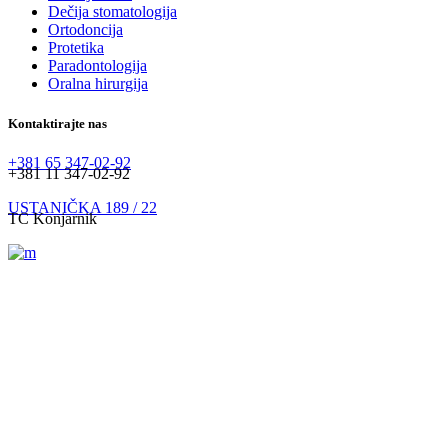
Dečija stomatologija
Ortodoncija
Protetika
Paradontologija
Oralna hirurgija
Kontaktirajte nas
+381 65 347-02-92
+381 11 347-02-92
USTANIČKA 189 / 22
TC Konjarnik