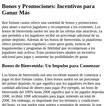
Bonos y Promociones: Incentivos para
Ganar Más
thor fortune casino ofrece una variedad de bonos y promociones
para atraer a nuevos jugadores y recompensar a los existentes. Los
bonos de bienvenida suelen ser una de las ofertas más atractivas, ya
que permiten a los jugadores recibir un porcentaje adicional de su
primer depósito. Además de los bonos de bienvenida, la plataforma
ofrece promociones regulares, como giros gratis, torneos de
tragamonedas y programas de fidelidad que recompensan a los
jugadores más activos. Estas promociones añaden un incentivo
adicional para jugar y aumentar las posibilidades de ganar.
Bonos de Bienvenida: Un Impulso para Comenzar
Los bonos de bienvenida son una excelente manera de comenzar a
jugar en thor fortune casino. Estos bonos suelen ser un porcentaje
del primer depósito, lo que significa que los jugadores reciben una
cantidad adicional de dinero para jugar. Por ejemplo, un bono de
bienvenida del 100% hasta 200€ significa que si un jugador deposita
100€, recibirá 100€ adicionales para jugar, teniendo un total de
200€. Sin embargo, es importante leer los términos y condiciones
del bono, ya que suelen estar sujetos a requisitos de apuesta, lo que