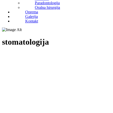
Paradontologija
Oralna hirurgija
Oprema
Galerija
Kontakt
stomatologija