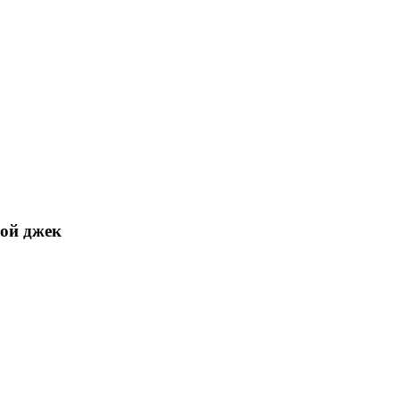
вой джек