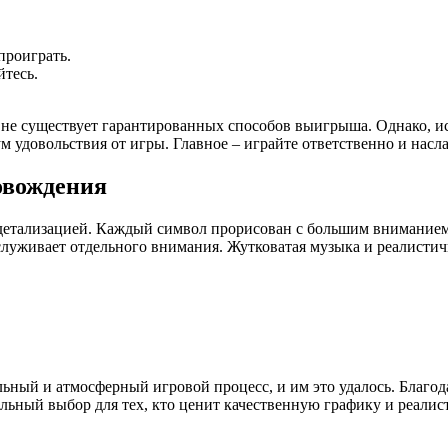
проиграть.
йтесь.
, и не существует гарантированных способов выигрыша. Однако, 
 удовольствия от игры. Главное – играйте ответственно и насл
овождения
детализацией. Каждый символ прорисован с большим вниманием к
служивает отдельного внимания. Жутковатая музыка и реалисти
льный и атмосферный игровой процесс, и им это удалось. Благо
еальный выбор для тех, кто ценит качественную графику и реали