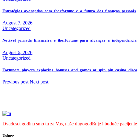
Estratégias_avançadas_com_thorfortune_e_o_futuro_das_finanças_pessoais
August 7, 2026
Uncategorized
Notável_jornada_financeira_e_thorfortune_para_alcançar_a_independência
August 6, 2026
Uncategorized
Fortunate_players_exploring_bonuses_and_games_at_spin_pin_casino_disco
Previous post
Next post
Dvadeset godina smo tu za Vas, naše dugogodišnje i buduće pacijente
Usluge