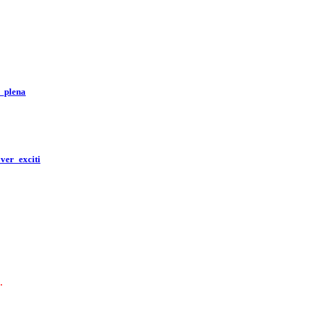
_plena
ver_exciti
.