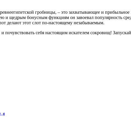
 древнеегипетской гробницы, – это захватывающее и прибыльно
ею и щедрым бонусным функциям он завоевал популярность сред
пот делают этот слот по-настоящему незабываемым.
 и почувствовать себя настоящим искателем сокровищ! Запускайт
e_g