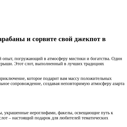
арабаны и сорвите свой джекпот в
 опыт, погружающий в атмосферу мистики и богатства. Один
грыши. Этот слот, выполненный в лучших традициях
е приключение, которое подарит вам массу положительных
ьное сопровождение, создавая неповторимую атмосферу азарта
ры, украшенные иероглифами, факелы, освещающие путь к
слот – настоящий подарок для любителей тематических