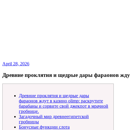
April 28, 2026
Древние проклятия и щедрые дары фараонов ждут
Древние проклятия и щедрые дары
фараонов ждут в казино olimp: раскрутите
барабаны и сорвите свой джекпот в мрачной
гробнице.
Загадочный мир древнеегипетской
гробницы
Бонусные функции слота