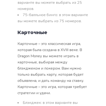
варианте вы можете выбрать из 25
номеров.
75-балльное бинго: в этом варианте
вы можете выбрать из 75 номеров.
Карточные
Карточные – это классическая игра,
которая была создана в XVIII веке. В
Dragon Money вы можете играть в
карточные, выбирая между
блэкджеком и покером. Вам нужно
только выбрать карту, которая будет
объявлена, и дать команду на ставку.
Карточные – это игра, которая требует
стратегии и удачи.
Блэкджек: в этом варианте вы