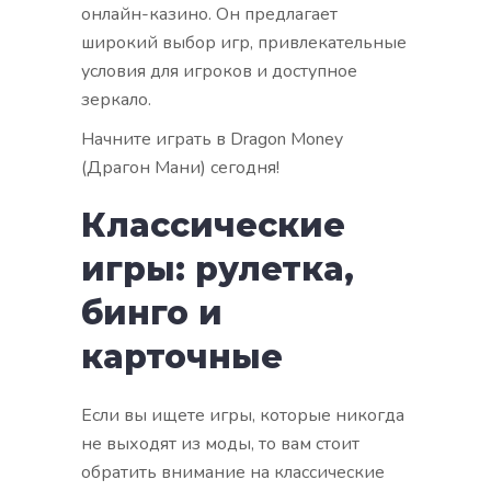
онлайн-казино. Он предлагает
широкий выбор игр, привлекательные
условия для игроков и доступное
зеркало.
Начните играть в Dragon Money
(Драгон Мани) сегодня!
Классические
игры: рулетка,
бинго и
карточные
Если вы ищете игры, которые никогда
не выходят из моды, то вам стоит
обратить внимание на классические