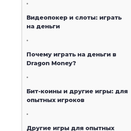
Видеопокер и слоты: играть
на деньги
Почему играть на деньги в
Dragon Money?
Бит-коины и другие игры: для
опытных игроков
Другие игры для опытных