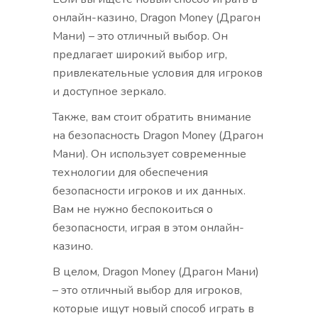
онлайн-казино, Dragon Money (Драгон
Мани) – это отличный выбор. Он
предлагает широкий выбор игр,
привлекательные условия для игроков
и доступное зеркало.
Также, вам стоит обратить внимание
на безопасность Dragon Money (Драгон
Мани). Он использует современные
технологии для обеспечения
безопасности игроков и их данных.
Вам не нужно беспокоиться о
безопасности, играя в этом онлайн-
казино.
В целом, Dragon Money (Драгон Мани)
– это отличный выбор для игроков,
которые ищут новый способ играть в