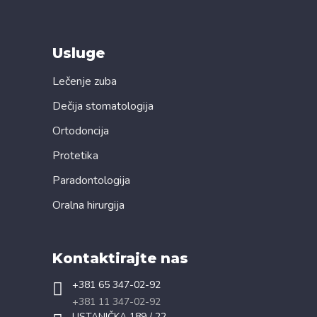
Usluge
Lečenje zuba
Dečija stomatologija
Ortodoncija
Protetika
Paradontologija
Oralna hirurgija
Kontaktirajte nas
+381 65 347-02-92
+381 11 347-02-92
USTANIČKA 189 / 22