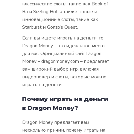
классические слоты, такие как Book of
Ra и Sizzling Hot, а также новые и
инновационные слоты, такие как
Starburst и Gonzo’s Quest.
Если вы ищете играть на деньги, то
Dragon Money – это идеальное место
для вас. Официальный сайт Dragon
Money – dragonmoney.com – предлагает
вам широкий выбор игр, включая
видеопокер и слоты, которые можно
играть на деньги.
Почему играть на деньги
в Dragon Money?
Dragon Money предлагает вам
несколько причин, почему играть на