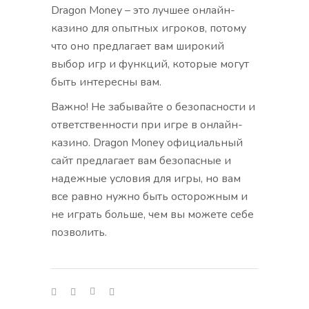
Dragon Money – это лучшее онлайн-
казино для опытных игроков, потому
что оно предлагает вам широкий
выбор игр и функций, которые могут
быть интересны вам.
Важно! Не забывайте о безопасности и
ответственности при игре в онлайн-
казино. Dragon Money официальный
сайт предлагает вам безопасные и
надежные условия для игры, но вам
все равно нужно быть осторожным и
не играть больше, чем вы можете себе
позволить.