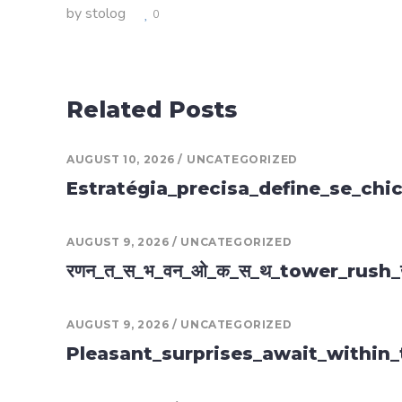
by
stolog
0
Related Posts
AUGUST 10, 2026
UNCATEGORIZED
Estratégia_precisa_define_se_chi
AUGUST 9, 2026
UNCATEGORIZED
रणन_त_स_भ_वन_ओ_क_स_थ_tower_rush
AUGUST 9, 2026
UNCATEGORIZED
Pleasant_surprises_await_within