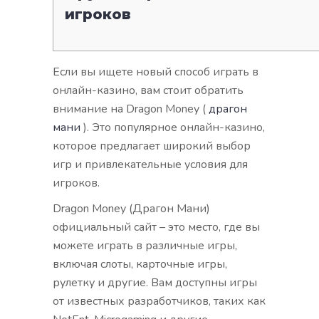
игроков
Если вы ищете новый способ играть в
онлайн-казино, вам стоит обратить
внимание на Dragon Money (
драгон
мани
). Это популярное онлайн-казино,
которое предлагает широкий выбор
игр и привлекательные условия для
игроков.
Dragon Money (Драгон Мани)
официальный сайт – это место, где вы
можете играть в различные игры,
включая слоты, карточные игры,
рулетку и другие. Вам доступны игры
от известных разработчиков, таких как