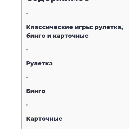
Классические игры: рулетка,
бинго и карточные
Рулетка
Бинго
Карточные