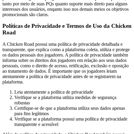
tanto por meio de suas PQs quanto suporte mais direto para alguns
interesses dos usuários, enqanto isso nos demais meios os objetivos
promocionais são claros.
Políticas de Privacidade e Termos de Uso da Chicken
Road
A Chicken Road possui uma política de privacidade detalhada e
transparente, que explica como a plataforma coleta, utiliza e protege
os dados pessoais dos jogadores. A política de privacidade também
informa sobre os direitos dos jogadores em relação aos seus dados
pessoais, como o direito de acesso, retificação, exclusão e oposição
ao tratamento de dados. É importante que os jogadores leiam
atentamente a política de privacidade antes de se registrarem na
plataforma.
Leia atentamente a política de privacidade
Verifique se a plataforma utiliza medidas de segurança
robustas
Certifique-se de que a plataforma utiliza seus dados apenas
para fins legítimos
Verifique se a plataforma possui uma política de privacidade
transparente e acessível