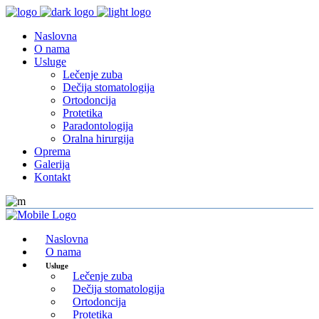
Naslovna
O nama
Usluge
Lečenje zuba
Dečija stomatologija
Ortodoncija
Protetika
Paradontologija
Oralna hirurgija
Oprema
Galerija
Kontakt
Naslovna
O nama
Usluge
Lečenje zuba
Dečija stomatologija
Ortodoncija
Protetika