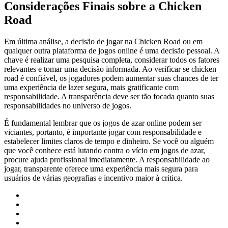
Considerações Finais sobre a Chicken
Road
Em última análise, a decisão de jogar na Chicken Road ou em
qualquer outra plataforma de jogos online é uma decisão pessoal. A
chave é realizar uma pesquisa completa, considerar todos os fatores
relevantes e tomar uma decisão informada. Ao verificar se chicken
road é confiável, os jogadores podem aumentar suas chances de ter
uma experiência de lazer segura, mais gratificante com
responsabilidade. A transparência deve ser tão focada quanto suas
responsabilidades no universo de jogos.
É fundamental lembrar que os jogos de azar online podem ser
viciantes, portanto, é importante jogar com responsabilidade e
estabelecer limites claros de tempo e dinheiro. Se você ou alguém
que você conhece está lutando contra o vício em jogos de azar,
procure ajuda profissional imediatamente. A responsabilidade ao
jogar, transparente oferece uma experiência mais segura para
usuários de várias geografias e incentivo maior à critica.