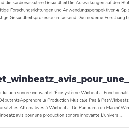
 die kardiovaskuläre GesundheitDie Auswirkungen auf den Blut
ige Forschungsrichtungen und Anwendungsperspektiven🔥 Spiel
ristige Gesundheitsprozesse umfassend Die moderne Forschung b
et_winbeatz_avis_pour_une
roduction sonore innovanteL'Écosystème Winbeatz : Fonctionnalit
ébutantsApprendre la Production Musicale Pas à PasWinbeatz p
eatzLes Alternatives à Winbeatz : Un Panorama du MarchéWinbe
winbeatz avis pour une production sonore innovante L'univers