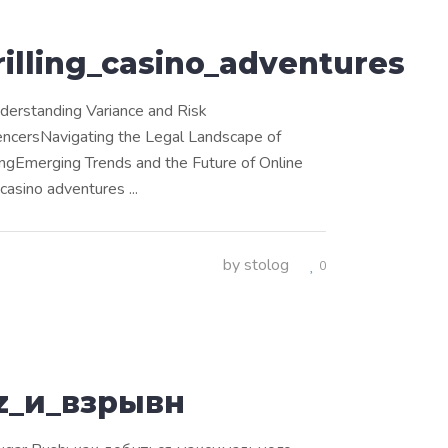
illing_casino_adventures
nderstanding Variance and Risk
encersNavigating the Legal Landscape of
ngEmerging Trends and the Future of Online
f casino adventures
by
stolog
0
z_и_взрывн