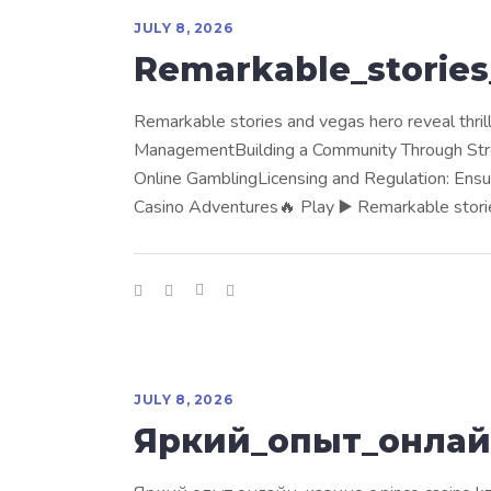
JULY 8, 2026
Remarkable_stories
Remarkable stories and vegas hero reveal thril
ManagementBuilding a Community Through Strea
Online GamblingLicensing and Regulation: Ens
Casino Adventures🔥 Play ▶️ Remarkable stories
JULY 8, 2026
Яркий_опыт_онлайн