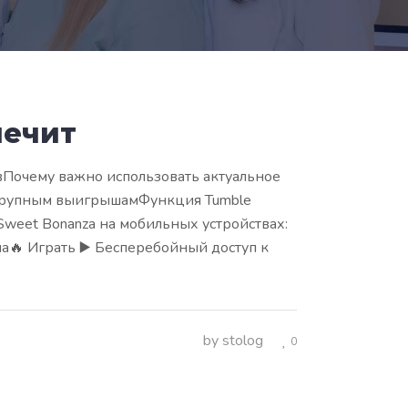
печит
овПочему важно использовать актуальное
к крупным выигрышамФункция Tumble
weet Bonanza на мобильных устройствах:
а🔥 Играть ▶️ Бесперебойный доступ к
by
stolog
0