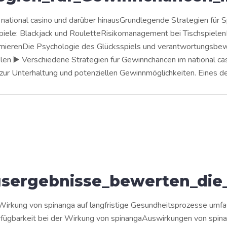
national casino und darüber hinausGrundlegende Strategien für 
spiele: Blackjack und RouletteRisikomanagement bei Tischspie
ierenDie Psychologie des Glücksspiels und verantwortungsbew
len ▶️ Verschiedene Strategien für Gewinnchancen im national ca
n zur Unterhaltung und potenziellen Gewinnmöglichkeiten. Eines 
sergebnisse_bewerten_die_
irkung von spinanga auf langfristige Gesundheitsprozesse umfa
erfügbarkeit bei der Wirkung von spinangaAuswirkungen von spi