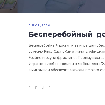
JULY 8, 2026
Бесперебойный_д
Бесперебойный доступ к выигрышам обеспе
зеркало Pinco CasinoКак отличить офици
Feature и раунд фриспиновПреимущества и
Играйте в любое время и в любом местеБу
выигрышам обеспечит актуальное pinco ca