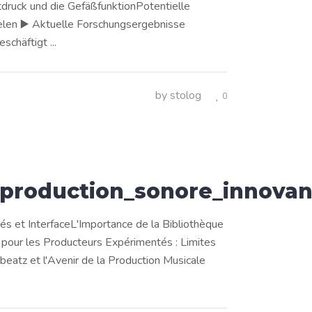
druck und die GefäßfunktionPotentielle
en ▶️ Aktuelle Forschungsergebnisse
eschäftigt
by
stolog
0
_production_sonore_innovan
és et InterfaceL'Importance de la Bibliothèque
our les Producteurs Expérimentés : Limites
atz et l'Avenir de la Production Musicale