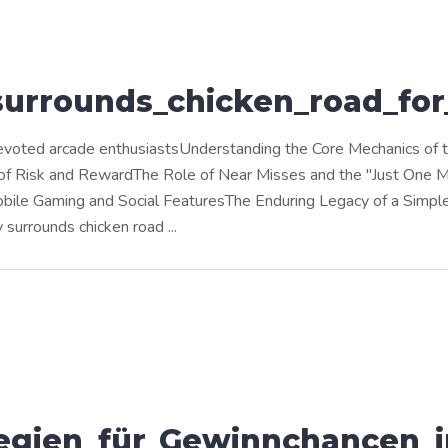
urrounds_chicken_road_for
devoted arcade enthusiastsUnderstanding the Core Mechanics of 
of Risk and RewardThe Role of Near Misses and the "Just One 
obile Gaming and Social FeaturesThe Enduring Legacy of a Simpl
y surrounds chicken road
egien_für_Gewinnchancen_i