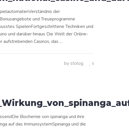
SpielautomatenVerständnis der
lenBonusangebote und Treueprogramme
usstes SpielenFortgeschrittene Techniken und
sino und darüber hinaus Die Welt der Online-
der aufstrebenden Casinos, das
by
stolog
0
Wirkung_von_spinanga_auf_
ssendDie Biochemie von spinanga und ihre
nanga auf das ImmunsystemSpinanga und die