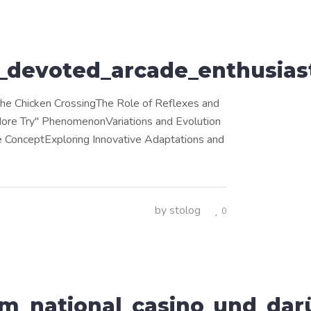
_devoted_arcade_enthusias
the Chicken CrossingThe Role of Reflexes and
More Try" PhenomenonVariations and Evolution
e ConceptExploring Innovative Adaptations and
by
stolog
0
m_national_casino_und_dar