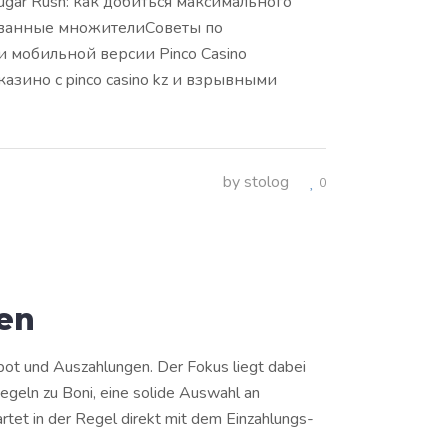
gar Rush: как добиться максимального
ованные множителиСоветы по
 мобильной версии Pinco Casino
азино с pinco casino kz и взрывными
by
stolog
0
gen
ot und Auszahlungen. Der Fokus liegt dabei
egeln zu Boni, eine solide Auswahl an
rtet in der Regel direkt mit dem Einzahlungs-