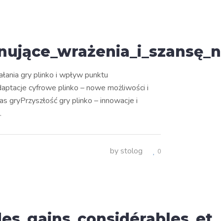
nujące_wrażenia_i_szansę_
łania gry plinko i wpływ punktu
ptacje cyfrowe plinko – nowe możliwości i
s gryPrzyszłość gry plinko – innowacje i
by
stolog
0
es_gains_considérables_et_