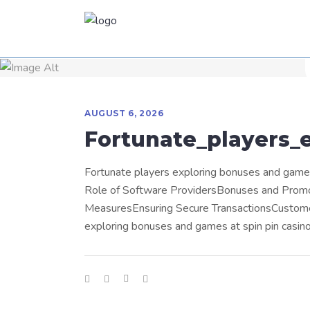
AUGUST 6, 2026
Fortunate_players_
Fortunate players exploring bonuses and games
Role of Software ProvidersBonuses and Prom
MeasuresEnsuring Secure TransactionsCustomer
exploring bonuses and games at spin pin casino