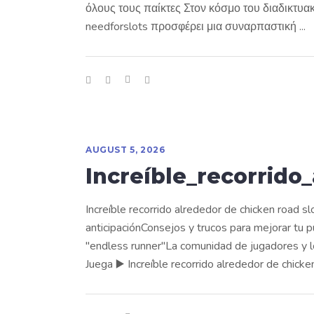
όλους τους παίκτες Στον κόσμο του διαδικτυα
needforslots προσφέρει μια συναρπαστική
AUGUST 5, 2026
Increíble_recorrid
Increíble recorrido alrededor de chicken road 
anticipaciónConsejos y trucos para mejorar tu 
"endless runner"La comunidad de jugadores y lo
Juega ▶️ Increíble recorrido alrededor de chicke