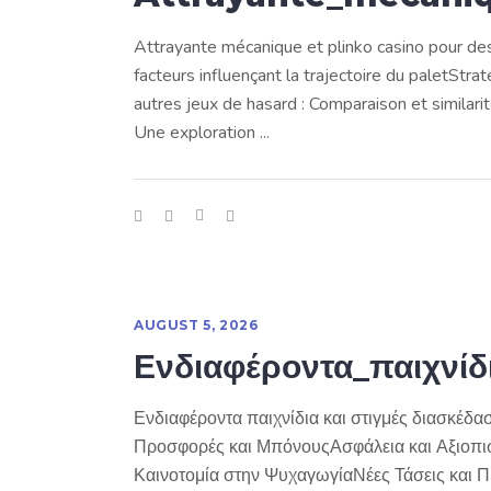
Attrayante mécanique et plinko casino pour de
facteurs influençant la trajectoire du paletStra
autres jeux de hasard : Comparaison et similar
Une exploration
AUGUST 5, 2026
Ενδιαφέροντα_παιχνίδ
Ενδιαφέροντα παιχνίδια και στιγμές διασκέδα
Προσφορές και ΜπόνουςΑσφάλεια και Αξιοπισ
Καινοτομία στην ΨυχαγωγίαΝέες Τάσεις και Πρ