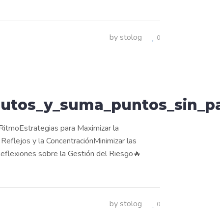
by
stolog
0
autos_y_suma_puntos_sin_p
l RitmoEstrategias para Maximizar la
Reflejos y la ConcentraciónMinimizar las
Reflexiones sobre la Gestión del Riesgo🔥
by
stolog
0