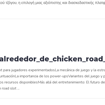
κού τζόγου, η επιλογή μιας αξιόπιστης και διασκεδαστικής πλα
o_alrededor_de_chicken_roa
slot para jugadores experimentadosLa mecánica de juego y la estr
puntuaciónLa importancia de los power-upsVariantes del juego y 
s recursos disponiblesMás allá del entretenimiento: El futuro d
n road slot