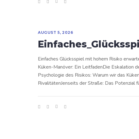
AUGUST 5, 2026
Einfaches_Glückssp
Einfaches Glücksspiel mit hohem Risiko erwart
Küken-Manöver: Ein LeitfadenDie Eskalation d
Psychologie des Risikos: Warum wir das Küke
RivalitätenJenseits der Straße: Das Potenzial 