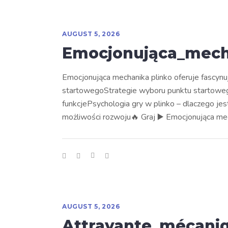
AUGUST 5, 2026
Emocjonująca_mecha
Emocjonująca mechanika plinko oferuje fascynu
startowegoStrategie wyboru punktu startoweg
funkcjePsychologia gry w plinko – dlaczego jes
możliwości rozwoju🔥 Graj ▶️ Emocjonująca mec
AUGUST 5, 2026
Attrayante_mécaniq