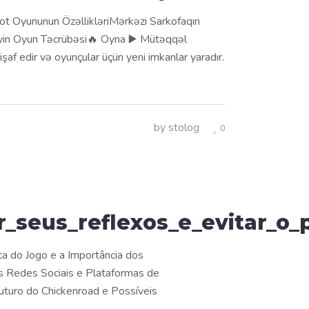
Slot Oyununun ÖzəllikləriMərkəzi Sarkofaqın
əyin Oyun Təcrübəsi🔥 Oyna ▶️ Mütəqqəl
işaf edir və oyunçular üçün yeni imkanlar yaradır.
by
stolog
0
r_seus_reflexos_e_evitar_o_
ca do Jogo e a Importância dos
s Redes Sociais e Plataformas de
uturo do Chickenroad e Possíveis