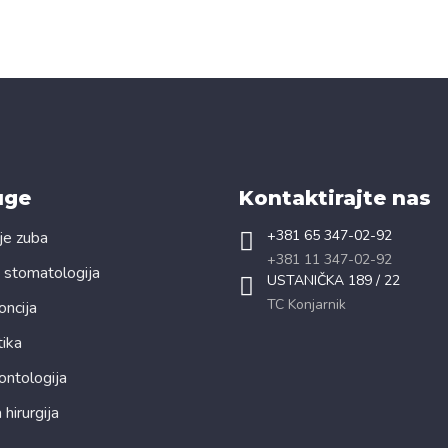
uge
Kontaktirajte nas
+381 65 347-02-92
je zuba
+381 11 347-02-92
 stomatologija
USTANIČKA 189 / 22
TC Konjarnik
oncija
ika
ontologija
 hirurgija