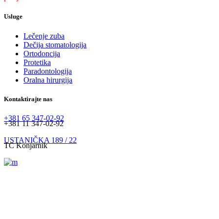
Usluge
Lečenje zuba
Dečija stomatologija
Ortodoncija
Protetika
Paradontologija
Oralna hirurgija
Kontaktirajte nas
+381 65 347-02-92
+381 11 347-02-92
USTANIČKA 189 / 22
TC Konjarnik