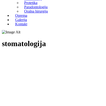
Protetika
Paradontologija
Oralna hirurgija
Oprema
Galerija
Kontakt
stomatologija