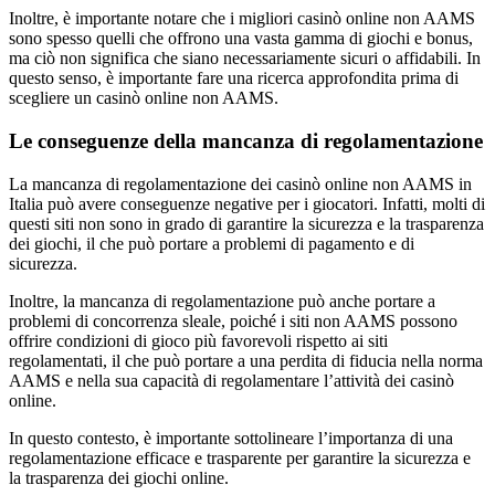
Inoltre, è importante notare che i migliori casinò online non AAMS
sono spesso quelli che offrono una vasta gamma di giochi e bonus,
ma ciò non significa che siano necessariamente sicuri o affidabili. In
questo senso, è importante fare una ricerca approfondita prima di
scegliere un casinò online non AAMS.
Le conseguenze della mancanza di regolamentazione
La mancanza di regolamentazione dei casinò online non AAMS in
Italia può avere conseguenze negative per i giocatori. Infatti, molti di
questi siti non sono in grado di garantire la sicurezza e la trasparenza
dei giochi, il che può portare a problemi di pagamento e di
sicurezza.
Inoltre, la mancanza di regolamentazione può anche portare a
problemi di concorrenza sleale, poiché i siti non AAMS possono
offrire condizioni di gioco più favorevoli rispetto ai siti
regolamentati, il che può portare a una perdita di fiducia nella norma
AAMS e nella sua capacità di regolamentare l’attività dei casinò
online.
In questo contesto, è importante sottolineare l’importanza di una
regolamentazione efficace e trasparente per garantire la sicurezza e
la trasparenza dei giochi online.