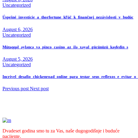
Uncategorized
Úspešné_investície_a_thorfortune_kľúč_k_finančnej_nezávislosti_v_budúc
August 6, 2026
Uncategorized
Mütəqqəl_əyləncə_və_pinco_casino_az_ilə_xəyal_gücünüzü_kəşfedin_s
August 5, 2026
Uncategorized
Incrível_desafio_chickenroad_online_para_testar_seus_reflexos_e_evitar_o
Previous post
Next post
Dvadeset godina smo tu za Vas, naše dugogodišnje i buduće
pacijente.