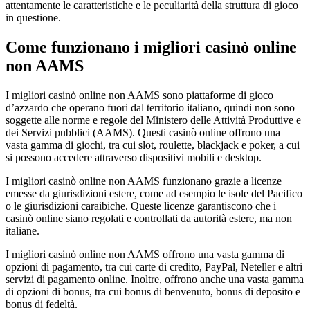
attentamente le caratteristiche e le peculiarità della struttura di gioco
in questione.
Come funzionano i migliori casinò online
non AAMS
I migliori casinò online non AAMS sono piattaforme di gioco
d’azzardo che operano fuori dal territorio italiano, quindi non sono
soggette alle norme e regole del Ministero delle Attività Produttive e
dei Servizi pubblici (AAMS). Questi casinò online offrono una
vasta gamma di giochi, tra cui slot, roulette, blackjack e poker, a cui
si possono accedere attraverso dispositivi mobili e desktop.
I migliori casinò online non AAMS funzionano grazie a licenze
emesse da giurisdizioni estere, come ad esempio le isole del Pacifico
o le giurisdizioni caraibiche. Queste licenze garantiscono che i
casinò online siano regolati e controllati da autorità estere, ma non
italiane.
I migliori casinò online non AAMS offrono una vasta gamma di
opzioni di pagamento, tra cui carte di credito, PayPal, Neteller e altri
servizi di pagamento online. Inoltre, offrono anche una vasta gamma
di opzioni di bonus, tra cui bonus di benvenuto, bonus di deposito e
bonus di fedeltà.