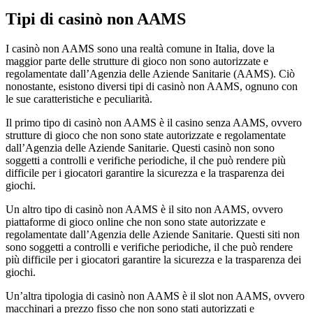
Tipi di casinò non AAMS
I casinò non AAMS sono una realtà comune in Italia, dove la
maggior parte delle strutture di gioco non sono autorizzate e
regolamentate dall’Agenzia delle Aziende Sanitarie (AAMS). Ciò
nonostante, esistono diversi tipi di casinò non AAMS, ognuno con
le sue caratteristiche e peculiarità.
Il primo tipo di casinò non AAMS è il casino senza AAMS, ovvero
strutture di gioco che non sono state autorizzate e regolamentate
dall’Agenzia delle Aziende Sanitarie. Questi casinò non sono
soggetti a controlli e verifiche periodiche, il che può rendere più
difficile per i giocatori garantire la sicurezza e la trasparenza dei
giochi.
Un altro tipo di casinò non AAMS è il sito non AAMS, ovvero
piattaforme di gioco online che non sono state autorizzate e
regolamentate dall’Agenzia delle Aziende Sanitarie. Questi siti non
sono soggetti a controlli e verifiche periodiche, il che può rendere
più difficile per i giocatori garantire la sicurezza e la trasparenza dei
giochi.
Un’altra tipologia di casinò non AAMS è il slot non AAMS, ovvero
macchinari a prezzo fisso che non sono stati autorizzati e