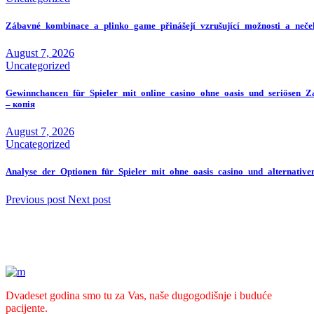
Zábavné_kombinace_a_plinko_game_přinášejí_vzrušující_možnosti_a_neče
August 7, 2026
Uncategorized
Gewinnchancen_für_Spieler_mit_online_casino_ohne_oasis_und_seriösen_Z
– копія
August 7, 2026
Uncategorized
Analyse_der_Optionen_für_Spieler_mit_ohne_oasis_casino_und_alternativ
Previous post
Next post
Dvadeset godina smo tu za Vas, naše dugogodišnje i buduće
pacijente.