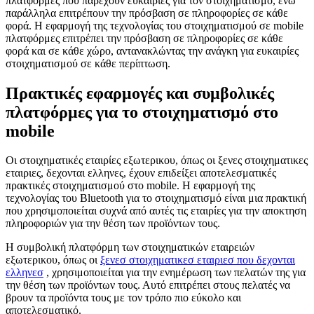
πλατφόρμες που παρέχουν ευκαιρίες για τον στοιχηματισμό, ενώ
παράλληλα επιτρέπουν την πρόσβαση σε πληροφορίες σε κάθε
φορά. Η εφαρμογή της τεχνολογίας του στοιχηματισμού σε mobile
πλατφόρμες επιτρέπει την πρόσβαση σε πληροφορίες σε κάθε
φορά και σε κάθε χώρο, αντανακλώντας την ανάγκη για ευκαιρίες
στοιχηματισμού σε κάθε περίπτωση.
Πρακτικές εφαρμογές και συμβολικές
πλατφόρμες για το στοιχηματισμό στο
mobile
Οι στοιχηματικές εταιρίες εξωτερικου, όπως οι ξενες στοιχηματικες
εταιριες, δεχονται ελληνες, έχουν επιδείξει αποτελεσματικές
πρακτικές στοιχηματισμού στο mobile. Η εφαρμογή της
τεχνολογίας του Bluetooth για το στοιχηματισμό είναι μια πρακτική
που χρησιμοποιείται συχνά από αυτές τις εταιρίες για την αποκτηση
πληροφοριών για την θέση των προϊόντων τους.
Η συμβολική πλατφόρμη των στοιχηματικών εταιρειών
εξωτερικου, όπως οι
ξενεσ στοιχηματικεσ εταιριεσ που δεχονται
ελληνεσ
, χρησιμοποιείται για την ενημέρωση των πελατών της για
την θέση των προϊόντων τους. Αυτό επιτρέπει στους πελατές να
βρουν τα προϊόντα τους με τον τρόπο πιο εύκολο και
αποτελεσματικό.