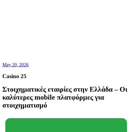
May 20, 2026
Casino 25
Στοιχηματικές εταιρίες στην Ελλάδα – Οι
καλύτερες mobile πλατφόρμες για
στοιχηματισμό