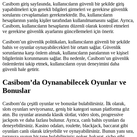
Casibom giriş sayfasında, kullanıcıların güvenli bir şekilde giriş
yapabilmeleri için gerekli bilgileri girmeleri ve gerekirse güvenlik
sorularını cevaplamaları gerekmektedir. Bu, kullanıcıların
hesaplarının yanlış kişiler tarafından kullanılmamasını sağlar. Ayrıca,
Casibom, kullanıcıların hesaplarını düzenli olarak kontrol etmeleri
ve gerekirse güvenlik ayarlarını güncellemeleri için önerir.
Casibom’un güvenlik politikaları, kullanıcıların güvenli bir şekilde
bahis ve oyunlar oynayabilecekleri bir ortam sağlar. Güvenlik
sorunlarına karşı önlem almak, kullanıcıların paralarının ve kişisel
bilgilerinin korunmasını sağlar. Bu nedenle, Casibom’un güvenlik
önlemlerini takip etmek, kullanıcıların oyun deneyimini daha
güvenli hale getirir.
Casibom’da Oynanabilecek Oyunlar ve
Bonuslar
Casibom’da çeşitli oyunlar ve bonuslar bulabilirsiniz. İlk olarak,
slots oyunları seviyorsanız, geniş bir kategori sunan platforma göz
atın. Bu oyunlar arasında klasik slotlar, video slots, progressive
jackpots ve daha fazlası bulunur. Ayrıca, canlı bahis oyunları da
deneyebilirsiniz. Kasino odaları, roulette, blackjack, baccarat gibi
oyunları canlı olarak izleyebilir ve oynayabilirsiniz. Bunun yanı sıra,
tarzınıza uygun bir tane bulabilirsiniz: poker, bakarat, sicbo gibi.