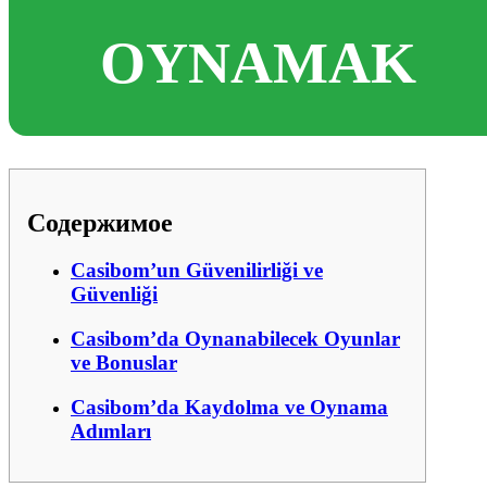
OYNAMAK
Содержимое
Casibom’un Güvenilirliği ve
Güvenliği
Casibom’da Oynanabilecek Oyunlar
ve Bonuslar
Casibom’da Kaydolma ve Oynama
Adımları