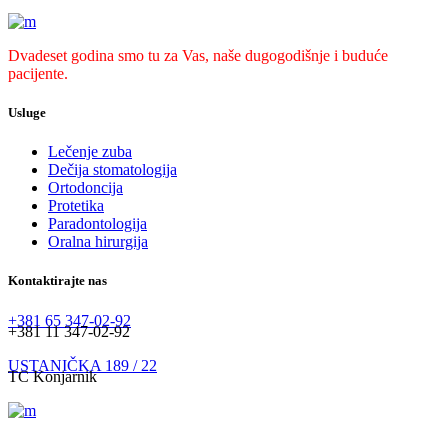
Dvadeset godina smo tu za Vas, naše dugogodišnje i buduće
pacijente.
Usluge
Lečenje zuba
Dečija stomatologija
Ortodoncija
Protetika
Paradontologija
Oralna hirurgija
Kontaktirajte nas
+381 65 347-02-92
+381 11 347-02-92
USTANIČKA 189 / 22
TC Konjarnik