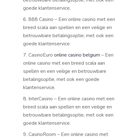
betrouwbare betalingsoptie, met ook een
goede klantenservice.
6. 888 Casino – Een online casino met een
breed scala aan spellen en een veilige en
betrouwbare betalingsoptie, met ook een
goede klantenservice.
7. CasinoEuro
online casino belgium
– Een
online casino met een breed scala aan
spellen en een veilige en betrouwbare
betalingsoptie, met ook een goede
klantenservice.
8. InterCasino – Een online casino met een
breed scala aan spellen en een veilige en
betrouwbare betalingsoptie, met ook een
goede klantenservice.
9. CasinoRoom – Een online casino met