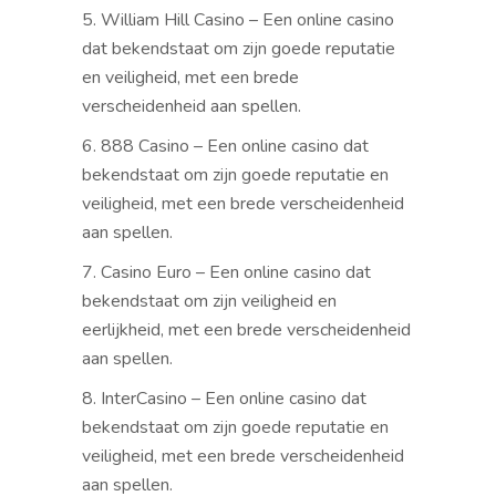
5. William Hill Casino – Een online casino
dat bekendstaat om zijn goede reputatie
en veiligheid, met een brede
verscheidenheid aan spellen.
6. 888 Casino – Een online casino dat
bekendstaat om zijn goede reputatie en
veiligheid, met een brede verscheidenheid
aan spellen.
7. Casino Euro – Een online casino dat
bekendstaat om zijn veiligheid en
eerlijkheid, met een brede verscheidenheid
aan spellen.
8. InterCasino – Een online casino dat
bekendstaat om zijn goede reputatie en
veiligheid, met een brede verscheidenheid
aan spellen.