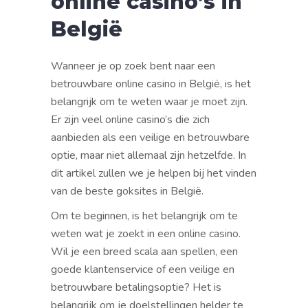
online casino’s in
België
Wanneer je op zoek bent naar een
betrouwbare online casino in België, is het
belangrijk om te weten waar je moet zijn.
Er zijn veel online casino’s die zich
aanbieden als een veilige en betrouwbare
optie, maar niet allemaal zijn hetzelfde. In
dit artikel zullen we je helpen bij het vinden
van de beste goksites in België.
Om te beginnen, is het belangrijk om te
weten wat je zoekt in een online casino.
Wil je een breed scala aan spellen, een
goede klantenservice of een veilige en
betrouwbare betalingsoptie? Het is
belangrijk om je doelstellingen helder te