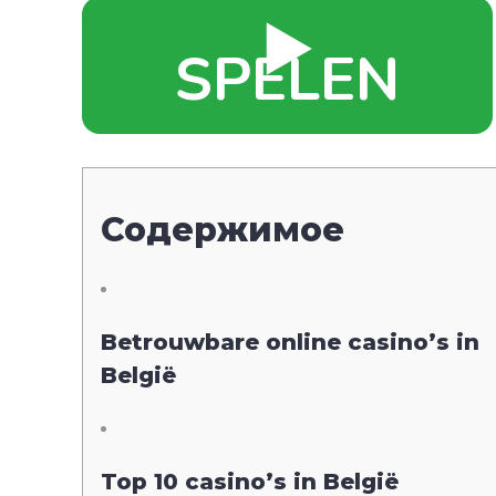
▶️
SPELEN
Содержимое
Betrouwbare online casino’s in
België
Top 10 casino’s in België