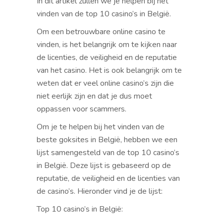
In dit artikel zullen we je helpen bij het
vinden van de top 10 casino’s in België.
Om een betrouwbare online casino te
vinden, is het belangrijk om te kijken naar
de licenties, de veiligheid en de reputatie
van het casino. Het is ook belangrijk om te
weten dat er veel online casino’s zijn die
niet eerlijk zijn en dat je dus moet
oppassen voor scammers.
Om je te helpen bij het vinden van de
beste goksites in België, hebben we een
lijst samengesteld van de top 10 casino’s
in België. Deze lijst is gebaseerd op de
reputatie, de veiligheid en de licenties van
de casino’s. Hieronder vind je de lijst:
Top 10 casino’s in België: