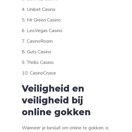
4. Unibet Casino
5. Mr Green Casino
6. LeoVegas Casino
7. CasinoRoom
8. Guts Casino
9. Thrills Casino
10. CasinoCruise
Veiligheid en
veiligheid bij
online gokken
Wanneer je besluit om online te gokken, is