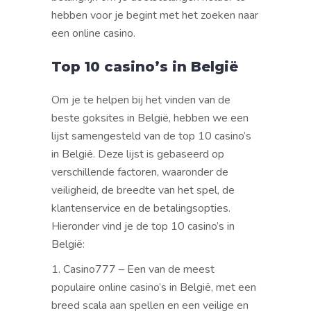
hebben voor je begint met het zoeken naar
een online casino.
Top 10 casino’s in België
Om je te helpen bij het vinden van de
beste goksites in België, hebben we een
lijst samengesteld van de top 10 casino’s
in België. Deze lijst is gebaseerd op
verschillende factoren, waaronder de
veiligheid, de breedte van het spel, de
klantenservice en de betalingsopties.
Hieronder vind je de top 10 casino’s in
België:
1. Casino777 – Een van de meest
populaire online casino’s in België, met een
breed scala aan spellen en een veilige en