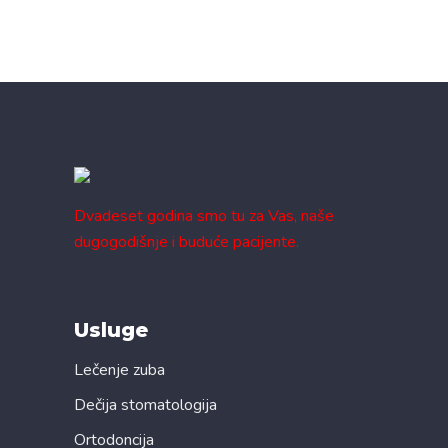
Dvadeset godina smo tu za Vas, naše
dugogodišnje i buduće pacijente.
Usluge
Lečenje zuba
Dečija stomatologija
Ortodoncija