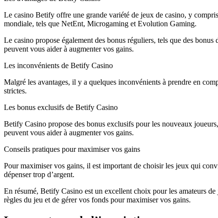
Le casino Betify offre une grande variété de jeux de casino, y compris 
mondiale, tels que NetEnt, Microgaming et Evolution Gaming.
Le casino propose également des bonus réguliers, tels que des bonus 
peuvent vous aider à augmenter vos gains.
Les inconvénients de Betify Casino
Malgré les avantages, il y a quelques inconvénients à prendre en compt
strictes.
Les bonus exclusifs de Betify Casino
Betify Casino propose des bonus exclusifs pour les nouveaux joueurs,
peuvent vous aider à augmenter vos gains.
Conseils pratiques pour maximiser vos gains
Pour maximiser vos gains, il est important de choisir les jeux qui con
dépenser trop d’argent.
En résumé, Betify Casino est un excellent choix pour les amateurs de j
règles du jeu et de gérer vos fonds pour maximiser vos gains.