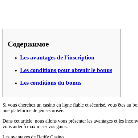
Содержимое
Les avantages de l’inscription
Les conditions pour obtenir le bonus
Les conditions du bonus
Si vous cherchez un casino en ligne fiable et sécurisé, vous êtes au bo
une plateforme de jeu sécurisée.
Dans cet article, nous allons vous présenter les avantages et les inco
vous aider à maximiser vos gains.
Les avantages de Betify Casino