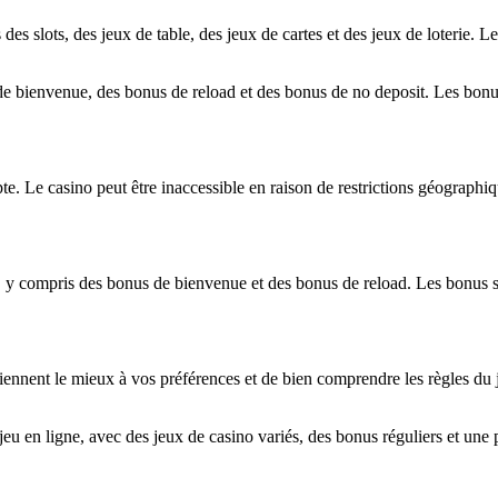
des slots, des jeux de table, des jeux de cartes et des jeux de loterie. 
de bienvenue, des bonus de reload et des bonus de no deposit. Les bonu
e. Le casino peut être inaccessible en raison de restrictions géographiq
 y compris des bonus de bienvenue et des bonus de reload. Les bonus s
viennent le mieux à vos préférences et de bien comprendre les règles du j
eu en ligne, avec des jeux de casino variés, des bonus réguliers et une