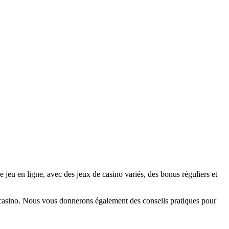
e jeu en ligne, avec des jeux de casino variés, des bonus réguliers et
le casino. Nous vous donnerons également des conseils pratiques pour