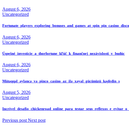
August 6, 2026
Uncategorized
Fortunate_players_exploring_bonuses_and_games_at_spin_pin_casino_disco
August 6, 2026
Uncategorized
Úspešné_investície_a_thorfortune_kľúč_k_finančnej_nezávislosti_v_budúc
August 6, 2026
Uncategorized
Mütəqqəl_əyləncə_və_pinco_casino_az_ilə_xəyal_gücünüzü_kəşfedin_s
August 5, 2026
Uncategorized
Incrível_desafio_chickenroad_online_para_testar_seus_reflexos_e_evitar_o
Previous post
Next post