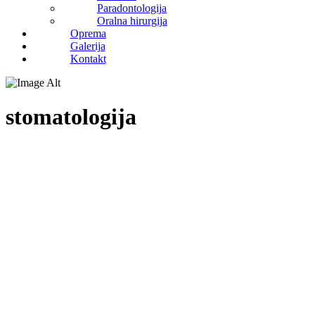
Paradontologija
Oralna hirurgija
Oprema
Galerija
Kontakt
stomatologija