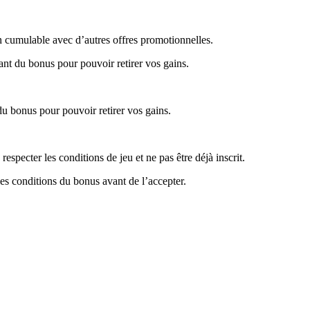
n cumulable avec d’autres offres promotionnelles.
ant du bonus pour pouvoir retirer vos gains.
du bonus pour pouvoir retirer vos gains.
specter les conditions de jeu et ne pas être déjà inscrit.
les conditions du bonus avant de l’accepter.