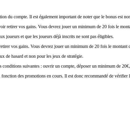
ation du compte. Il est également important de noter que le bonus est no
voir retirer vos gains. Vous devrez jouer un minimum de 20 fois le mont
x joueurs et que les joueurs déjà inscrits ne sont pas éligibles.
r retirer vos gains. Vous devrez jouer un minimum de 20 fois le montant 
ux de hasard et non pour les jeux de stratégie.
les conditions suivantes : ouvrir un compte, déposer un minimum de 20€, re
n fonction des promotions en cours. Il est donc recommandé de vérifier 