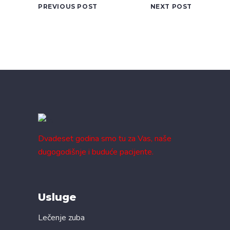
PREVIOUS POST
NEXT POST
Dvadeset godina smo tu za Vas, naše
dugogodišnje i buduće pacijente.
Usluge
Lečenje zuba