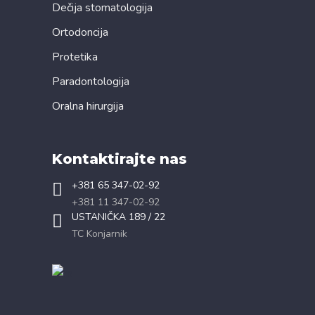
Dečija stomatologija
Ortodoncija
Protetika
Paradontologija
Oralna hirurgija
Kontaktirajte nas
+381 65 347-02-92
+381 11 347-02-92
USTANIČKA 189 / 22
TC Konjarnik