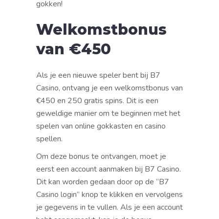
gokken!
Welkomstbonus
van €450
Als je een nieuwe speler bent bij B7
Casino, ontvang je een welkomstbonus van
€450 en 250 gratis spins. Dit is een
geweldige manier om te beginnen met het
spelen van online gokkasten en casino
spellen.
Om deze bonus te ontvangen, moet je
eerst een account aanmaken bij B7 Casino.
Dit kan worden gedaan door op de “B7
Casino login” knop te klikken en vervolgens
je gegevens in te vullen. Als je een account