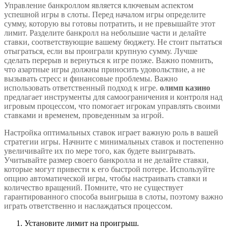
Управление банкроллом является ключевым аспектом
успешной игры в слоты. Перед началом игры определите
сумму, которую вы готовы потратить, и не превышайте этот
лимит. Разделите банкролл на небольшие части и делайте
ставки, соответствующие вашему бюджету. Не стоит пытаться
отыграться, если вы проиграли крупную сумму. Лучше
сделать перерыв и вернуться к игре позже. Важно помнить,
что азартные игры должны приносить удовольствие, а не
вызывать стресс и финансовые проблемы. Важно
использовать ответственный подход к игре.
олимп казино
предлагает инструменты для самоограничения и контроля над
игровым процессом, что помогает игрокам управлять своими
ставками и временем, проведенным за игрой.
Настройка оптимальных ставок играет важную роль в вашей
стратегии игры. Начните с минимальных ставок и постепенно
увеличивайте их по мере того, как будете выигрывать.
Учитывайте размер своего банкролла и не делайте ставки,
которые могут привести к его быстрой потере. Используйте
опцию автоматической игры, чтобы настраивать ставки и
количество вращений. Помните, что не существует
гарантированного способа выигрыша в слоты, поэтому важно
играть ответственно и наслаждаться процессом.
Установите лимит на проигрыш.