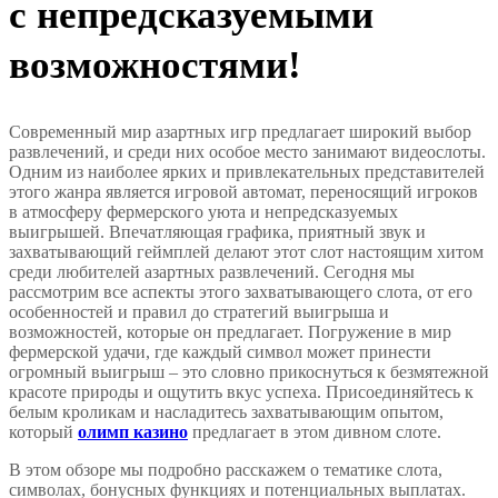
с непредсказуемыми
возможностями!
Современный мир азартных игр предлагает широкий выбор
развлечений, и среди них особое место занимают видеослоты.
Одним из наиболее ярких и привлекательных представителей
этого жанра является игровой автомат, переносящий игроков
в атмосферу фермерского уюта и непредсказуемых
выигрышей. Впечатляющая графика, приятный звук и
захватывающий геймплей делают этот слот настоящим хитом
среди любителей азартных развлечений. Сегодня мы
рассмотрим все аспекты этого захватывающего слота, от его
особенностей и правил до стратегий выигрыша и
возможностей, которые он предлагает. Погружение в мир
фермерской удачи, где каждый символ может принести
огромный выигрыш – это словно прикоснуться к безмятежной
красоте природы и ощутить вкус успеха. Присоединяйтесь к
белым кроликам и насладитесь захватывающим опытом,
который
олимп казино
предлагает в этом дивном слоте.
В этом обзоре мы подробно расскажем о тематике слота,
символах, бонусных функциях и потенциальных выплатах.