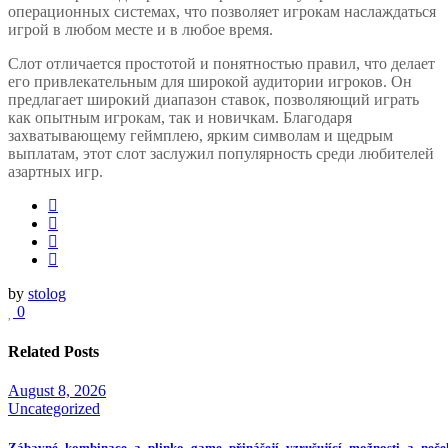
операционных системах, что позволяет игрокам наслаждаться
игрой в любом месте и в любое время.
Слот отличается простотой и понятностью правил, что делает
его привлекательным для широкой аудитории игроков. Он
предлагает широкий диапазон ставок, позволяющий играть
как опытным игрокам, так и новичкам. Благодаря
захватывающему геймплею, ярким символам и щедрым
выплатам, этот слот заслужил популярность среди любителей
азартных игр.
by
stolog
0
Related Posts
August 8, 2026
Uncategorized
Zábavné_kombinace_a_plinko_game_přinášejí_vzrušující_možnosti_a_neče