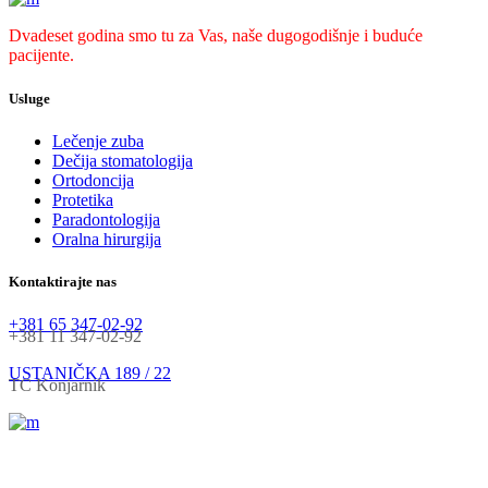
Dvadeset godina smo tu za Vas, naše dugogodišnje i buduće
pacijente.
Usluge
Lečenje zuba
Dečija stomatologija
Ortodoncija
Protetika
Paradontologija
Oralna hirurgija
Kontaktirajte nas
+381 65 347-02-92
+381 11 347-02-92
USTANIČKA 189 / 22
TC Konjarnik