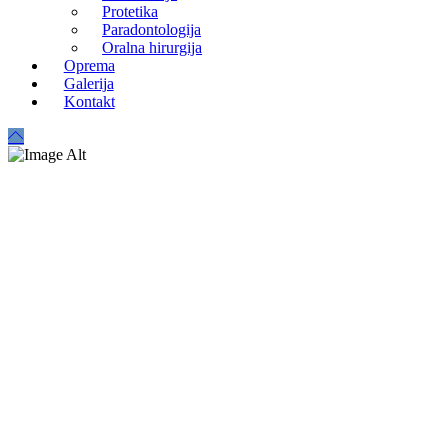
Protetika
Paradontologija
Oralna hirurgija
Oprema
Galerija
Kontakt
stomatologija