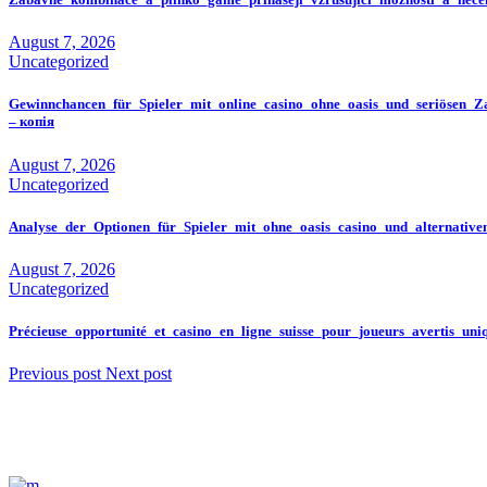
August 7, 2026
Uncategorized
Gewinnchancen_für_Spieler_mit_online_casino_ohne_oasis_und_seriösen_Z
– копія
August 7, 2026
Uncategorized
Analyse_der_Optionen_für_Spieler_mit_ohne_oasis_casino_und_alternativ
August 7, 2026
Uncategorized
Précieuse_opportunité_et_casino_en_ligne_suisse_pour_joueurs_avertis_un
Previous post
Next post